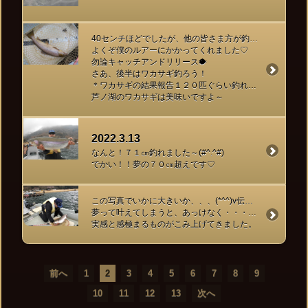
40センチほどでしたが、他の皆さま方が釣れない中
よくぞ僕のルアーにかかってくれました♡
勿論キャッチアンドリリース🐡
さあ、後半はワカサギ釣ろう！
＊ワカサギの結果報告１２０匹ぐらい釣れました(^-^)
芦ノ湖のワカサギは美味いですよ～
2022.3.13
なんと！７１㎝釣れました～(#^.^#)
でかい！！夢の７０㎝超えです♡
この写真でいかに大きいか、、、(*^^)v伝わるかな！？
夢って叶えてしまうと、あっけなく・・・でも時間がたつにつれ
実感と感極まるものがこみ上げてきました。
前へ
1
2
3
4
5
6
7
8
9
10
11
12
13
次へ