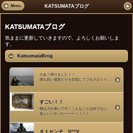
KATSUMATAブログ
Menu
KATSUMATAブログ
気ままに更新していきますので、よろしくお願いしま
す。
KatsumataBrog
さあ！鳴りました！！
僕も良い場所どりを目指してフルスロットルです！
すごい！！
朝は入れ食いです！こんなことは余りないです、、、、
楽しい！やったーーー！！！！
６１センチ !(^^)!