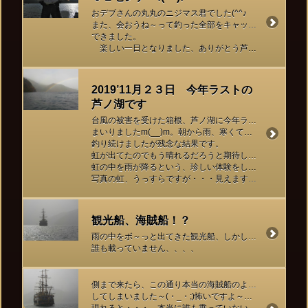
おデブさんの丸丸のニジマス君でした(^^♪
また、会おうね～って釣った全部をキャッチアンドリリース
できました。
楽しい一日となりました、ありがとう芦ノ湖♡
2019’11月２３日 今年ラストの
芦ノ湖です
台風の被害を受けた箱根、芦ノ湖に今年ラストのご挨拶に
まいりましたm(__)m。朝から雨、寒くて・・・でもラストまで
釣り続けましたが残念な結果です。
虹が出てたのでもう晴れるだろうと期待した中、釣りをしましたが
虹の中を雨が降るという、珍しい体験をしました。
写真の虹、うっすらですが・・・見えますか(^_-)-☆
観光船、海賊船！？
雨の中をボ～っと出てきた観光船、しかし！天気が悪いせいか
誰も載っていません、、、、
側まで来たら、この通り本当の海賊船のようでぞくっと
してしまいました～(・_・;)怖いですよ～湖の上でボア～っと
現れると・・・、本当に誰も乗っていない・・・。